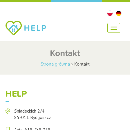
T
o
g
g
Kontakt
l
e
Strona główna
»
Kontakt
n
a
v
i
HELP
g
a
t
Śniadeckich 2/4,
i
85-011 Bydgoszcz
o
n
Ania:
518 788 038