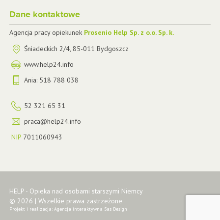
Dane kontaktowe
Agencja pracy opiekunek
Prosenio Help Sp. z o.o. Sp. k.
Śniadeckich 2/4
,
85-011
Bydgoszcz
www.help24.info
Ania:
518 788 038
52 321 65 31
praca@help24.info
NIP
7011060943
HELP - Opieka nad osobami starszymi Niemcy
© 2026 | Wszelkie prawa zastrzeżone
Projekt i realizacja:
Agencja interaktywna Sas Design