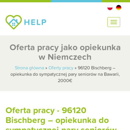
T
o
g
g
Oferta pracy jako opiekunka
l
w Niemczech
e
n
a
Strona główna
»
Oferty pracy
»
96120 Bischberg –
v
opiekunka do sympatycznej pary seniorów na Bawarii,
i
2000€
g
a
t
i
Oferta pracy - 96120
o
Bischberg – opiekunka do
n