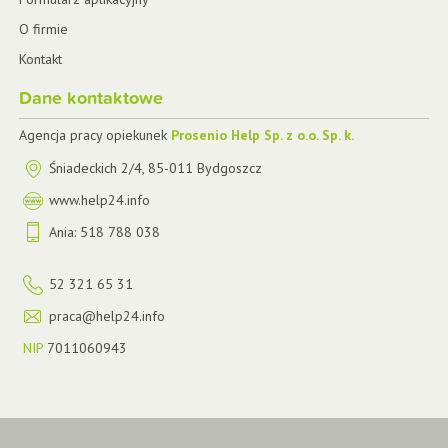
O firmie
Kontakt
Dane kontaktowe
Agencja pracy opiekunek
Prosenio Help Sp. z o.o. Sp. k.
Śniadeckich 2/4
,
85-011
Bydgoszcz
www.help24.info
Ania:
518 788 038
52 321 65 31
praca@help24.info
NIP
7011060943