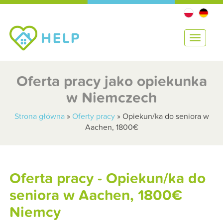
T
o
g
g
Oferta pracy jako opiekunka
l
w Niemczech
e
n
a
Strona główna
»
Oferty pracy
»
Opiekun/ka do seniora w
v
Aachen, 1800€
i
g
a
t
Oferta pracy - Opiekun/ka do
i
seniora w Aachen, 1800€
o
n
Niemcy