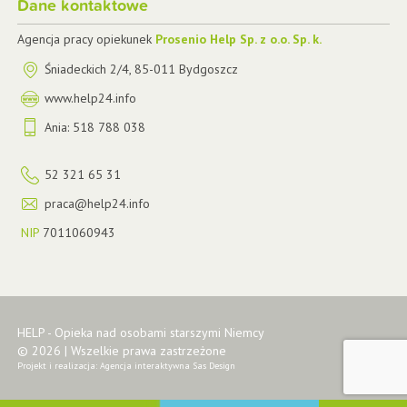
Dane kontaktowe
Agencja pracy opiekunek
Prosenio Help Sp. z o.o. Sp. k.
Śniadeckich 2/4
,
85-011
Bydgoszcz
www.help24.info
Ania:
518 788 038
52 321 65 31
praca@help24.info
NIP
7011060943
HELP - Opieka nad osobami starszymi Niemcy
© 2026 | Wszelkie prawa zastrzeżone
Projekt i realizacja:
Agencja interaktywna Sas Design