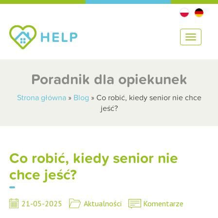
T
o
g
g
Poradnik dla opiekunek
l
e
Strona główna
»
Blog
»
Co robić, kiedy senior nie chce
n
jeść?
a
v
i
g
Co robić, kiedy senior nie
a
t
chce jeść?
i
o
n
21-05-2025
Aktualności
Komentarze