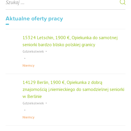
e
a
r
Aktualne oferty pracy
c
h
f
15324 Letschin, 1900 €, Opiekunka do samotnej
o
seniorki bardzo blisko polskiej granicy
r
Gdziekolwiek
Niemcy
14129 Berlin, 1900 €, Opiekunka z dobrą
znajomością j.niemieckiego do samodzielnej seniorki
w Berlinie
Gdziekolwiek
Niemcy