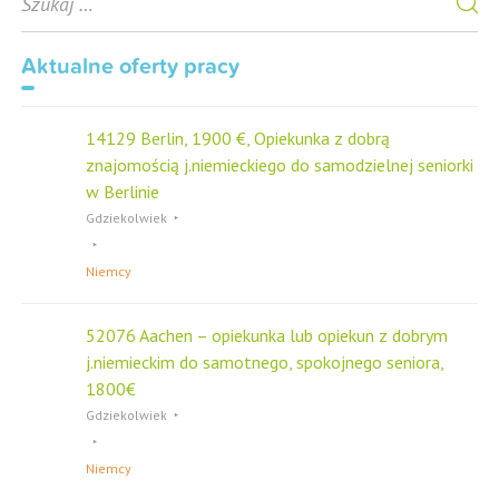
e
a
r
Aktualne oferty pracy
c
h
f
14129 Berlin, 1900 €, Opiekunka z dobrą
o
znajomością j.niemieckiego do samodzielnej seniorki
r
w Berlinie
Gdziekolwiek
Niemcy
52076 Aachen – opiekunka lub opiekun z dobrym
j.niemieckim do samotnego, spokojnego seniora,
1800€
Gdziekolwiek
Niemcy