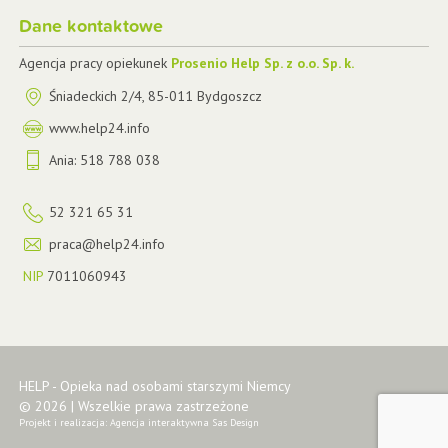
Dane kontaktowe
Agencja pracy opiekunek
Prosenio Help Sp. z o.o. Sp. k.
Śniadeckich 2/4
,
85-011
Bydgoszcz
www.help24.info
Ania:
518 788 038
52 321 65 31
praca@help24.info
NIP
7011060943
HELP - Opieka nad osobami starszymi Niemcy
© 2026 | Wszelkie prawa zastrzeżone
Projekt i realizacja:
Agencja interaktywna Sas Design