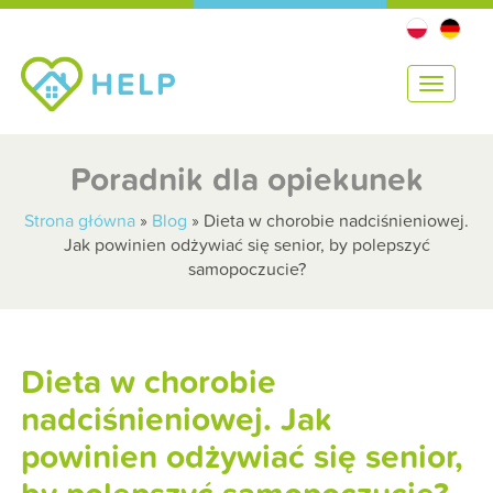
T
o
g
g
Poradnik dla opiekunek
l
e
Strona główna
»
Blog
»
Dieta w chorobie nadciśnieniowej.
n
Jak powinien odżywiać się senior, by polepszyć
a
samopoczucie?
v
i
g
a
Dieta w chorobie
t
i
nadciśnieniowej. Jak
o
powinien odżywiać się senior,
n