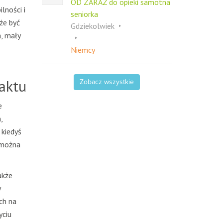
OD ZARAZ do opieki samotna
lności i
seniorka
że być
Gdziekolwiek
a, mały
Niemcy
aktu
Zobacz wszystkie
e
,
 kiedyś
 można
akże
y
ch na
yciu