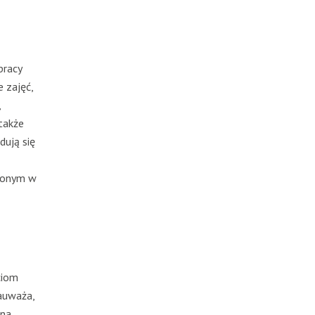
pracy
 zajęć,
,
 także
dują się
nionym w
ciom
auważa,
 na