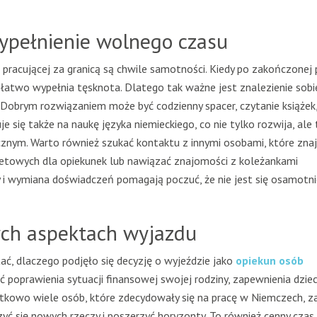
ypełnienie wolnego czasu
pracującej za granicą są chwile samotności. Kiedy po zakończonej 
ą łatwo wypełnia tęsknota. Dlatego tak ważne jest znalezienie sobie
Dobrym rozwiązaniem może być codzienny spacer, czytanie książek
je się także na naukę języka niemieckiego, co nie tylko rozwija, ale
znym. Warto również szukać kontaktu z innymi osobami, które znaj
netowych dla opiekunek lub nawiązać znajomości z koleżankami
y i wymiana doświadczeń pomagają poczuć, że nie jest się osamot
ych aspektach wyjazdu
tać, dlaczego podjęło się decyzję o wyjeździe jako
opiekun osób
ć poprawienia sytuacji finansowej swojej rodziny, zapewnienia dzie
atkowo wiele osób, które zdecydowały się na pracę w Niemczech, z
zyć się nowych rzeczy i poszerzyć horyzonty. To również cenny czas