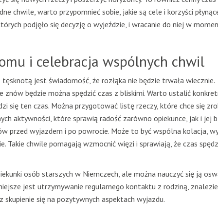
ne chwile, warto przypomnieć sobie, jakie są cele i korzyści płynąc
tórych podjęło się decyzję o wyjeździe, i wracanie do niej w mome
mu i celebracja wspólnych chwil
tęsknotą jest świadomość, że rozłąka nie będzie trwała wiecznie.
 znów będzie można spędzić czas z bliskimi. Warto ustalić konkret
zi się ten czas. Można przygotować listę rzeczy, które chce się zro
nych aktywności, które sprawią radość zarówno opiekunce, jak i jej bl
ów przed wyjazdem i po powrocie. Może to być wspólna kolacja, w
e. Takie chwile pomagają wzmocnić więzi i sprawiają, że czas spęd
piekunki osób starszych w Niemczech, ale można nauczyć się ją oswa
ejsze jest utrzymywanie regularnego kontaktu z rodziną, znalezie
z skupienie się na pozytywnych aspektach wyjazdu.