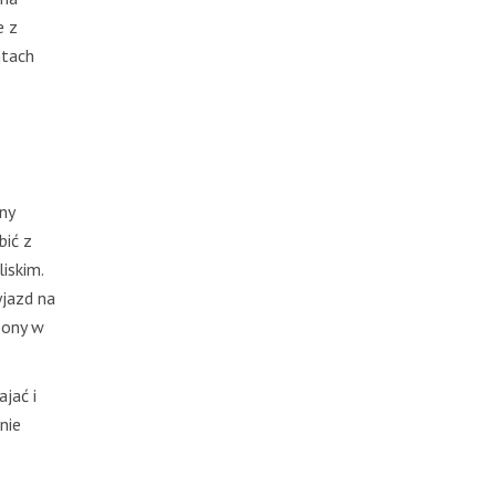
e z
ntach
ny
bić z
iskim.
yjazd na
zony w
jać i
nie