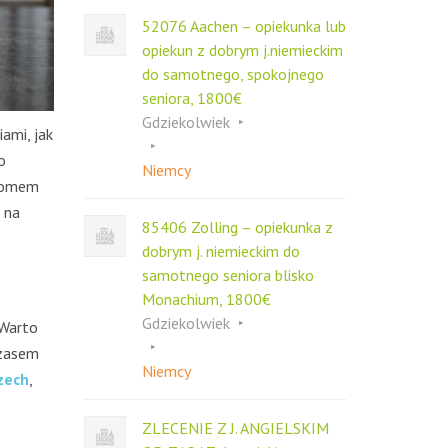
52076 Aachen – opiekunka lub
opiekun z dobrym j.niemieckim
do samotnego, spokojnego
seniora, 1800€
Gdziekolwiek
ami, jak
o
Niemcy
 domem
 na
85406 Zolling – opiekunka z
dobrym j. niemieckim do
samotnego seniora blisko
Monachium, 1800€
Gdziekolwiek
 Warto
czasem
Niemcy
zech
,
ZLECENIE Z J. ANGIELSKIM