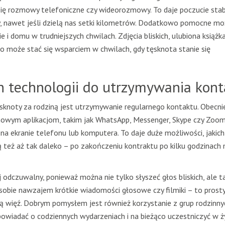
ć się rozmowy telefoniczne czy wideorozmowy. To daje poczucie stabi
y, nawet jeśli dzielą nas setki kilometrów. Dodatkowo pomocne mo
i domu w trudniejszych chwilach. Zdjęcia bliskich, ulubiona książk
 może stać się wsparciem w chwilach, gdy tęsknota stanie się
h technologii do utrzymywania kont
sknoty za rodziną jest utrzymywanie regularnego kontaktu. Obecni
mowym aplikacjom, takim jak WhatsApp, Messenger, Skype czy Zoom
na ekranie telefonu lub komputera. To daje duże możliwości, jakich
ą też aż tak daleko – po zakończeniu kontraktu po kilku godzinach
 odczuwalny, ponieważ można nie tylko słyszeć głos bliskich, ale t
sobie nawzajem krótkie wiadomości głosowe czy filmiki – to prost
ką więź. Dobrym pomysłem jest również korzystanie z grup rodzinny
powiadać o codziennych wydarzeniach i na bieżąco uczestniczyć w ż