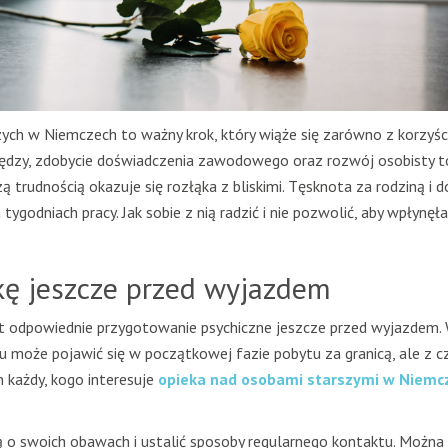
zych w Niemczech to ważny krok, który wiąże się zarówno z korzyści
niędzy, zdobycie doświadczenia zawodowego oraz rozwój osobisty t
ą trudnością okazuje się rozłąka z bliskimi. Tęsknota za rodziną i
godniach pracy. Jak sobie z nią radzić i nie pozwolić, aby wpłynęła
kę jeszcze przed wyjazdem
st odpowiednie przygotowanie psychiczne jeszcze przed wyjazdem.
ku może pojawić się w początkowej fazie pobytu za granicą, ale z 
m każdy, kogo interesuje
opieka nad osobami starszymi w Niemc
 o swoich obawach i ustalić sposoby regularnego kontaktu. Można