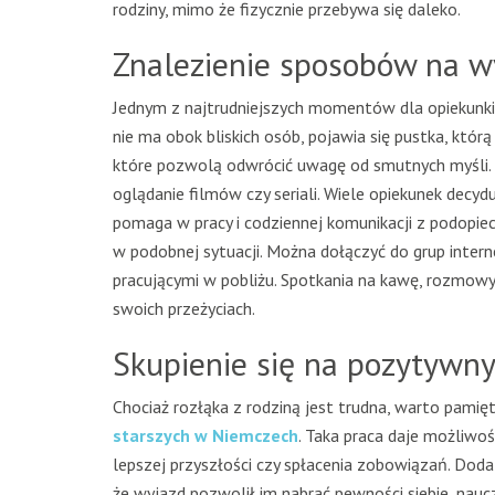
rodziny, mimo że fizycznie przebywa się daleko.
Znalezienie sposobów na w
Jednym z najtrudniejszych momentów dla opiekunki 
nie ma obok bliskich osób, pojawia się pustka, któr
które pozwolą odwrócić uwagę od smutnych myśli. 
oglądanie filmów czy seriali. Wiele opiekunek decydu
pomaga w pracy i codziennej komunikacji z podopiec
w podobnej sytuacji. Można dołączyć do grup inter
pracującymi w pobliżu. Spotkania na kawę, rozmow
swoich przeżyciach.
Skupienie się na pozytywn
Chociaż rozłąka z rodziną jest trudna, warto pamię
starszych w Niemczech
. Taka praca daje możliwoś
lepszej przyszłości czy spłacenia zobowiązań. Dod
że wyjazd pozwolił im nabrać pewności siebie, nauc