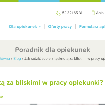
52 321 65 31
Ania
Dla opiekunek
Oferty pracy
Formularz ap
Poradnik dla opiekunek
główna
»
Blog
»
Jak radzić sobie z tęsknotą za bliskimi w pracy o
tą za bliskimi w pracy opiekunki?
ze