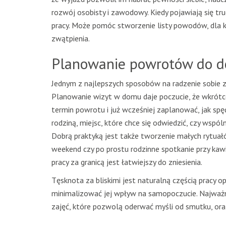
rozwój osobisty i zawodowy. Kiedy pojawiają się trud
pracy. Może pomóc stworzenie listy powodów, dla k
zwątpienia.
Planowanie powrotów do do
Jednym z najlepszych sposobów na radzenie sobie z 
Planowanie wizyt w domu daje poczucie, że wkrótce
termin powrotu i już wcześniej zaplanować, jak spęd
rodziną, miejsc, które chce się odwiedzić, czy wspól
Dobrą praktyką jest także tworzenie małych rytuał
weekend czy po prostu rodzinne spotkanie przy kawi
pracy za granicą jest łatwiejszy do zniesienia.
Tęsknota za bliskimi jest naturalną częścią pracy o
minimalizować jej wpływ na samopoczucie. Najważni
zajęć, które pozwolą oderwać myśli od smutku, ora