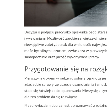
Decyzja o podjęciu pracy jako opiekunka osób stars
i wyzwaniami. Możliwość zarobienia większych pie
niewątpliwe zalety. Jednak dla wielu osób największ
może być silnym uczuciem, zwłaszcza w pierwszych ty
samopoczucie oraz jakość wykonywanej pracy?
Przygotowanie się na rozłą
Pierwszym krokiem w radzeniu sobie z tęsknotą je
zdać sobie sprawę, że uczucie osamotnienia i smut
staje się łatwiejsze do opanowania. Mierzy się z ty
ale ten problem da się rozwiązać.
Przed wyjazdem dobrze jest porozmawiać z rodziną