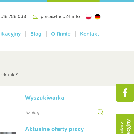
:
518 788 038
praca@help24.info
likacyjny
Blog
O firmie
Kontakt
piekunki?
Wyszukiwarka
S
e
a
r
Aktualne oferty pracy