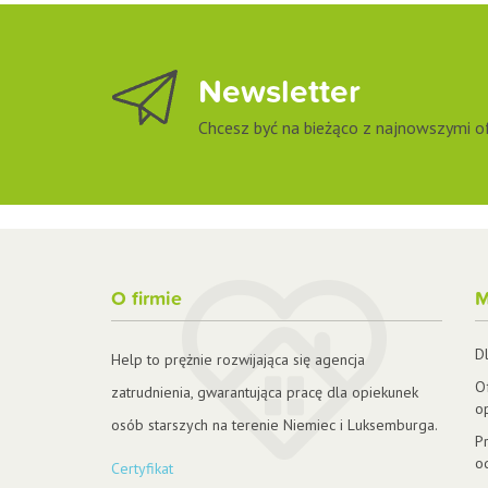
Newsletter
Chcesz być na bieżąco z najnowszymi ofe
O firmie
M
D
Help to prężnie rozwijająca się agencja
O
zatrudnienia, gwarantująca pracę dla opiekunek
o
osób starszych na terenie Niemiec i Luksemburga.
P
o
Certyfikat