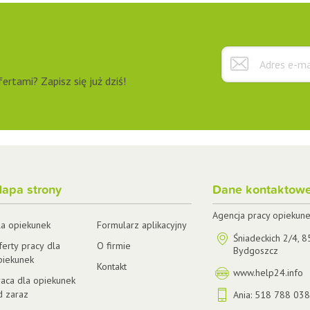
rtami? Zapisz się już dziś!
apa strony
Dane kontaktow
Agencja pracy opiekun
la opiekunek
Formularz aplikacyjny
Śniadeckich 2/4
,
8
ferty pracy dla
O firmie
Bydgoszcz
piekunek
Kontakt
www.help24.info
raca dla opiekunek
d zaraz
Ania:
518 788 03