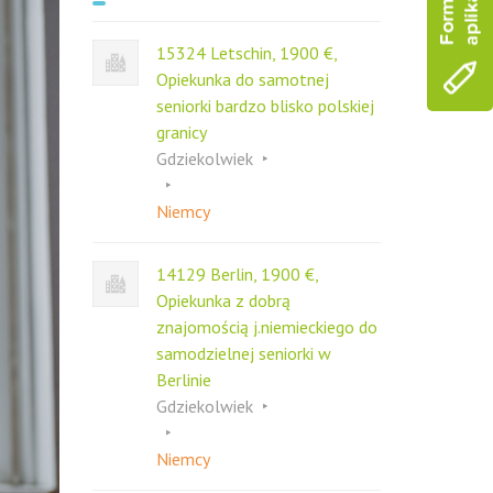
c
h
f
15324 Letschin, 1900 €,
o
Opiekunka do samotnej
r
seniorki bardzo blisko polskiej
granicy
Gdziekolwiek
Niemcy
14129 Berlin, 1900 €,
Opiekunka z dobrą
znajomością j.niemieckiego do
samodzielnej seniorki w
Berlinie
Gdziekolwiek
Niemcy