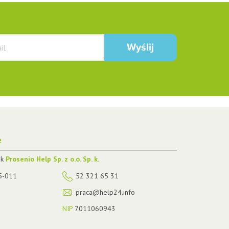
e
ek
Prosenio Help Sp. z o.o. Sp. k.
5-011
52 321 65 31
praca@help24.info
NIP
7011060943
8