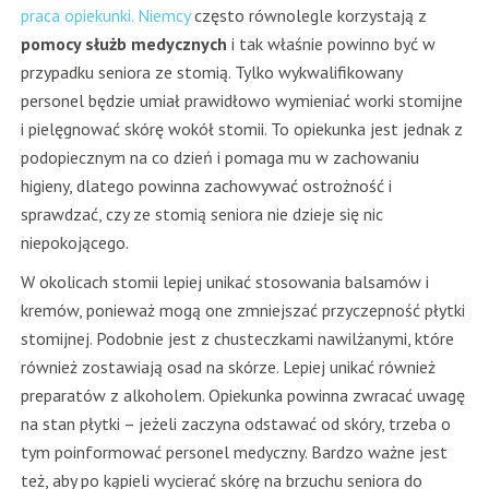
praca opiekunki. Niemcy
często równolegle korzystają z
pomocy służb medycznych
i tak właśnie powinno być w
przypadku seniora ze stomią. Tylko wykwalifikowany
personel będzie umiał prawidłowo wymieniać worki stomijne
i pielęgnować skórę wokół stomii. To opiekunka jest jednak z
podopiecznym na co dzień i pomaga mu w zachowaniu
higieny, dlatego powinna zachowywać ostrożność i
sprawdzać, czy ze stomią seniora nie dzieje się nic
niepokojącego.
W okolicach stomii lepiej unikać stosowania balsamów i
kremów, ponieważ mogą one zmniejszać przyczepność płytki
stomijnej. Podobnie jest z chusteczkami nawilżanymi, które
również zostawiają osad na skórze. Lepiej unikać również
preparatów z alkoholem. Opiekunka powinna zwracać uwagę
na stan płytki – jeżeli zaczyna odstawać od skóry, trzeba o
tym poinformować personel medyczny. Bardzo ważne jest
też, aby po kąpieli wycierać skórę na brzuchu seniora do