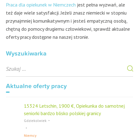
Praca dla opiekunek w Niemczech
jest pełna wyzwań, ale
też daje wiele satysfakcji. Jeżeli znasz niemiecki w stopniu
przynajmniej komunikatywnym i jesteś empatyczną osobą,
chętną do pomocy drugiemu człowiekowi, sprawdź aktualne
oferty pracy dostępne na naszej stronie.
Wyszukiwarka
S
e
a
r
Aktualne oferty pracy
c
h
f
15324 Letschin, 1900 €, Opiekunka do samotnej
o
seniorki bardzo blisko polskiej granicy
r
Gdziekolwiek
Niemcy