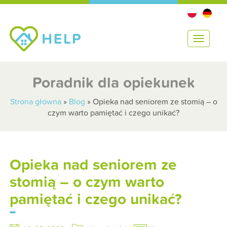
T
o
g
g
Poradnik dla opiekunek
l
e
Strona główna
»
Blog
»
Opieka nad seniorem ze stomią – o
n
czym warto pamiętać i czego unikać?
a
v
i
g
Opieka nad seniorem ze
a
t
stomią – o czym warto
i
pamiętać i czego unikać?
o
n