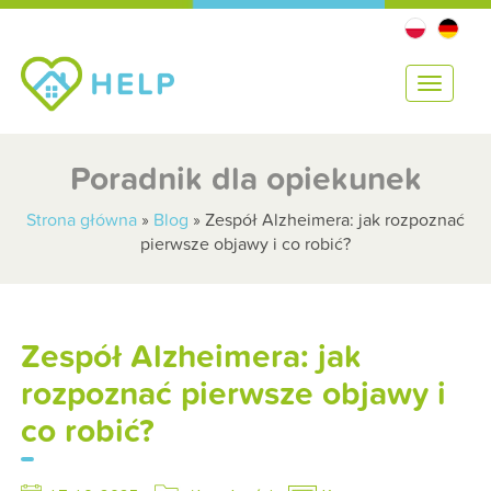
T
o
g
g
Poradnik dla opiekunek
l
e
Strona główna
»
Blog
»
Zespół Alzheimera: jak rozpoznać
n
pierwsze objawy i co robić?
a
v
i
g
Zespół Alzheimera: jak
a
t
rozpoznać pierwsze objawy i
i
co robić?
o
n