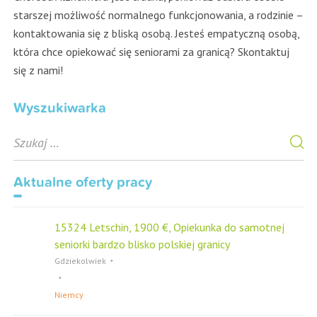
starszej możliwość normalnego funkcjonowania, a rodzinie –
kontaktowania się z bliską osobą. Jesteś empatyczną osobą,
która chce opiekować się seniorami za granicą? Skontaktuj
się z nami!
Wyszukiwarka
S
e
a
r
Aktualne oferty pracy
c
h
f
15324 Letschin, 1900 €, Opiekunka do samotnej
o
seniorki bardzo blisko polskiej granicy
r
Gdziekolwiek
Niemcy